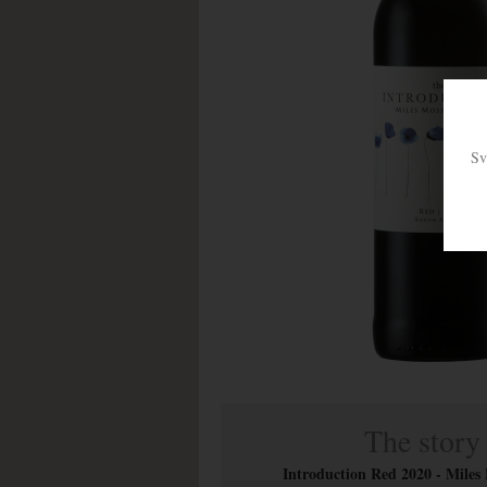
Sv
The story
Introduction Red 2020 - Miles 