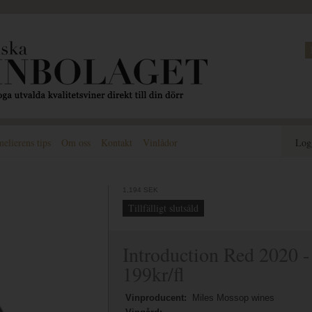
lierens tips
Om oss
Kontakt
Vinlådor
Log
1,194 SEK
Tillfälligt slutsåld
Introduction Red 2020 
199kr/fl
Vinproducent:
Miles Mossop wines