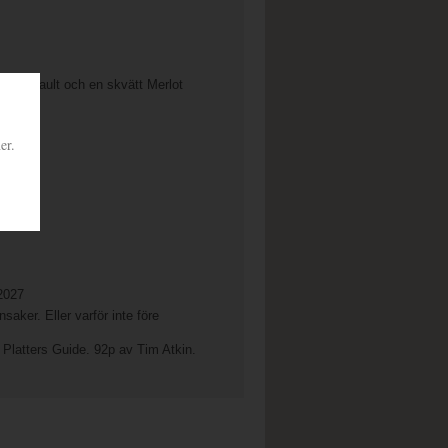
 Cinsault och en skvätt Merlot
er.
2027
önsaker. Eller varför inte före
 Platters Guide. 92p av Tim Atkin.