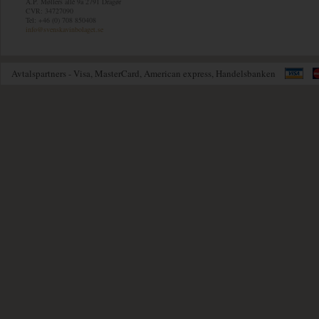
A.P. Møllers allé 9a 2791 Dragør
CVR: 34727090
Tel: +46 (0) 708 850408
info@svenskavinbolaget.se
Avtalspartners - Visa, MasterCard, American express, Handelsbanken