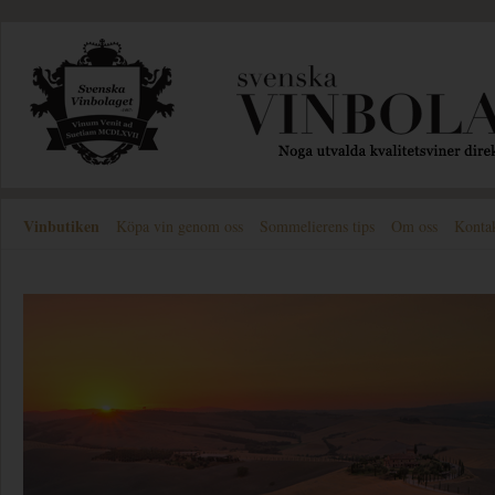
Vinbutiken
Köpa vin genom oss
Sommelierens tips
Om oss
Konta