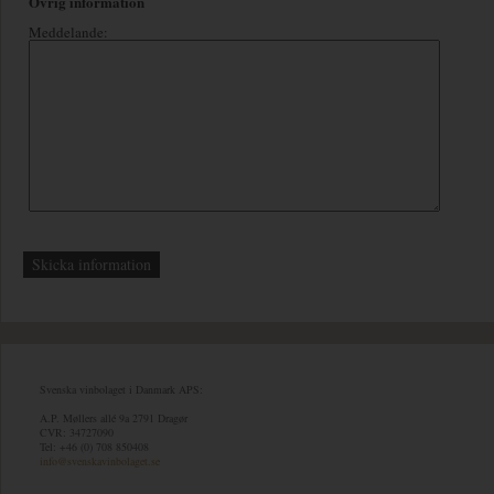
Övrig information
Meddelande:
Svenska vinbolaget i Danmark APS:
A.P. Møllers allé 9a 2791 Dragør
CVR: 34727090
Tel: +46 (0) 708 850408
info@svenskavinbolaget.se