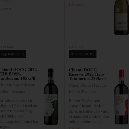
Läs mer...
äs mer...
,170 SEK
1,374 SEK
Chianti DOCG 2024
Chianti DOCG
THE BOSS-
Riserva 2022 Italo-
Tamburini. 185kr/fl
Tamburini. 229kr/fl
Chianti/SuperTuscan
Chianti/SuperTuscan
Italien Toscana
Italien Toscana
Ett välsmakande och
Ett vin för dig som
älgjort Chianti med en
älskar Chianti. Redan
acker rubinröd färg
när man häller upp vinet
ch fruktig och
så andas det kvalité. Den
blommig doft. Vinet har
mörka rubinröda f...
n ge...
Läs mer...