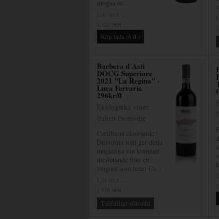
mogna oc...
e
Läs mer...
L
1,212 SEK
1
Barbera d´Asti
DOCG Superiore
2021 "La Regina" -
Luca Ferraris.
296kr/fl
Ekologiska viner
Italien Piemonte
P
Certifierat ekologiskt!
Druvorna som ger detta
s
magnifika vin kommer
o
uteslutande från en
k
vingård som heter Ca...
L
Läs mer...
1
1,776 SEK
Tillfälligt slutsåld