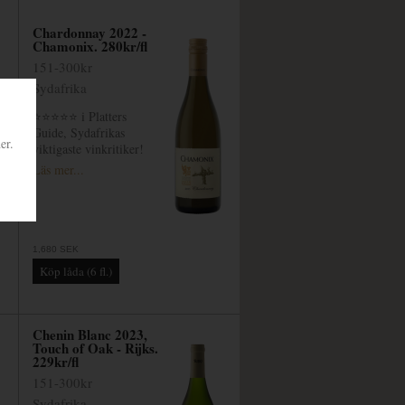
Chardonnay 2022 -
Chamonix. 280kr/fl
151-300kr
Sydafrika
⭐⭐⭐⭐⭐ i Platters
Guide, Sydafrikas
er.
viktigaste vinkritiker!
Läs mer...
1,680 SEK
Chenin Blanc 2023,
Touch of Oak - Rijks.
229kr/fl
151-300kr
Sydafrika