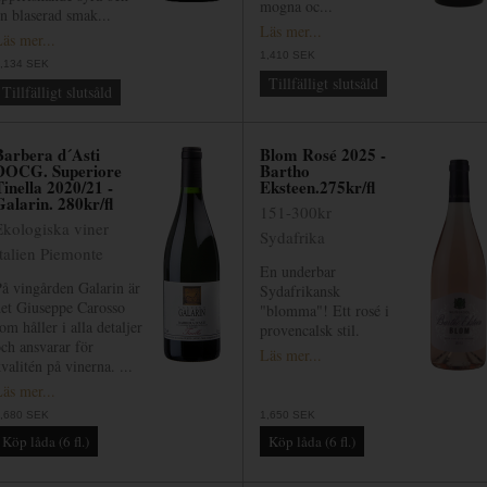
mogna oc...
n blaserad smak...
Läs mer...
äs mer...
1,410 SEK
,134 SEK
Tillfälligt slutsåld
Tillfälligt slutsåld
Barbera d´Asti
Blom Rosé 2025 -
DOCG. Superiore
Bartho
Tinella 2020/21 -
Eksteen.275kr/fl
Galarin. 280kr/fl
151-300kr
Ekologiska viner
Sydafrika
Italien Piemonte
En underbar
å vingården Galarin är
Sydafrikansk
det Giuseppe Carosso
"blomma"! Ett rosé i
om håller i alla detaljer
provencalsk stil.
ch ansvarar för
Läs mer...
valitén på vinerna. ...
äs mer...
,680 SEK
1,650 SEK