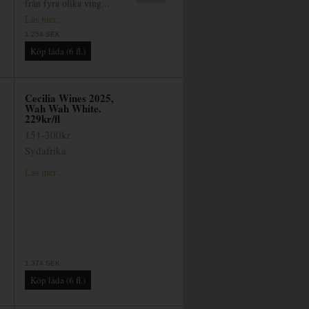
från fyra olika ving...
Läs mer...
1,254 SEK
Cecilia Wines 2025,
Wah Wah White.
229kr/fl
151-300kr
Sydafrika
Läs mer...
1,374 SEK