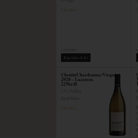
Läs mer...
L
1,170 SEK
1
Chenin/Chardonnay/Viognier
2020 - Lazanou.
229kr/fl
151-300kr
Sydafrika
Läs mer...
v
v
o
e