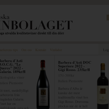
lierens tips
Om oss
Kontakt
Vinlådor
Log
Barbera d´Asti
Barbera d´Asti DOC
D.O.C.G. "Le
Superiore 2022 -
Querce" 2022 -
Gigi Rosso. 235kr/fl
Galarin. 189kr/fl
151-300kr
Ekologiska viner
Italien Piemonte
Italien Piemonte
Barbera d'Alba är
tt torrt, medelfylligt
kanske det mest
arberavin från
traditionella vinet hos
ingården Galarin.
Gigi Rosso. Druvorna
inet har en
plockas när de är helt
ppfriskande syra och