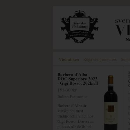
Vinbutiken
Köpa vin genom oss
Somme
Barbera d´Alba
DOC Superiore 2022
- Gigi Rosso. 202kr/fl
151-300kr
Italien Piemonte
Barbera d'Alba är
E
kanske det mest
b
traditionella vinet hos
v
Gigi Rosso. Druvorna
V
plockas när de är helt
u