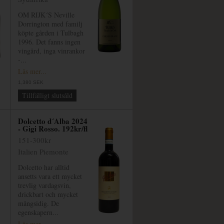
OM RIJK´S Neville
Dorrington med familj
köpte gården i Tulbagh
1996. Det fanns ingen
vingård, inga vinrankor
-...
Läs mer...
1,380 SEK
Tillfälligt slutsåld
Dolcetto d´Alba 2024
- Gigi Rosso. 192kr/fl
151-300kr
Italien Piemonte
Dolcetto har alltid
ansetts vara ett mycket
trevlig vardagsvin,
drickbart och mycket
mångsidig. De
egenskapern...
Läs mer...