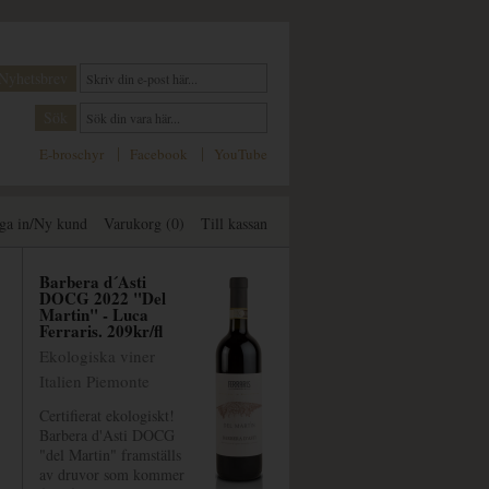
E-broschyr
Facebook
YouTube
ga in/Ny kund
Varukorg (0)
Till kassan
Barbera d´Asti
DOCG 2022 "Del
Martin" - Luca
Ferraris. 209kr/fl
Ekologiska viner
Italien Piemonte
Certifierat ekologiskt!
Barbera d'Asti DOCG
"del Martin" framställs
av druvor som kommer